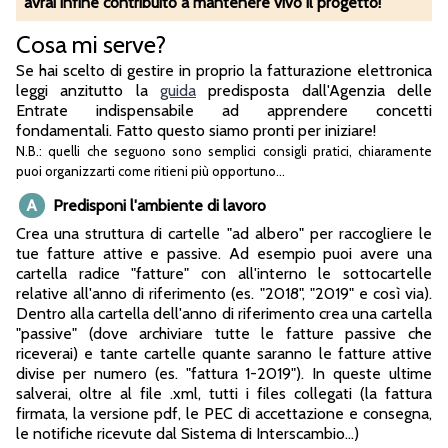
avrai infine contribuito a mantenere vivo il progetto!
Cosa mi serve?
Se hai scelto di gestire in proprio la fatturazione elettronica
leggi anzitutto la
guida
predisposta dall'Agenzia delle
Entrate indispensabile ad apprendere concetti
fondamentali. Fatto questo siamo pronti per iniziare!
N.B.: quelli che seguono sono semplici consigli pratici, chiaramente
puoi organizzarti come ritieni più opportuno...
A
Predisponi l'ambiente di lavoro
Crea una struttura di cartelle "ad albero" per raccogliere le
tue fatture attive e passive. Ad esempio puoi avere una
cartella radice "fatture" con all'interno le sottocartelle
relative all'anno di riferimento (es. "2018", "2019" e così via).
Dentro alla cartella dell'anno di riferimento crea una cartella
"passive" (dove archiviare tutte le fatture passive che
riceverai) e tante cartelle quante saranno le fatture attive
divise per numero (es. "fattura 1-2019"). In queste ultime
salverai, oltre al file .xml, tutti i files collegati (la fattura
firmata, la versione pdf, le PEC di accettazione e consegna,
le notifiche ricevute dal Sistema di Interscambio...)