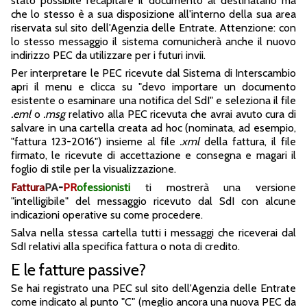
stato possibile recapitare il documento al destinatario ma
che lo stesso è a sua disposizione all'interno della sua area
riservata sul sito dell'Agenzia delle Entrate. Attenzione: con
lo stesso messaggio il sistema comunicherà anche il nuovo
indirizzo PEC da utilizzare per i futuri invii.
Per interpretare le PEC ricevute dal Sistema di Interscambio
apri il menu e clicca su "devo importare un documento
esistente o esaminare una notifica del SdI" e seleziona il file
.eml
o
.msg
relativo alla PEC ricevuta che avrai avuto cura di
salvare in una cartella creata ad hoc (nominata, ad esempio,
"fattura 123-2016") insieme al file
.xml
della fattura, il file
firmato, le ricevute di accettazione e consegna e magari il
foglio di stile per la visualizzazione.
Fattura
PA
-
PR
ofessionisti
ti mostrerà una versione
"intelligibile" del messaggio ricevuto dal SdI con alcune
indicazioni operative su come procedere.
Salva nella stessa cartella tutti i messaggi che riceverai dal
SdI relativi alla specifica fattura o nota di credito.
E le fatture passive?
Se hai registrato una PEC sul sito dell'Agenzia delle Entrate
come indicato al punto "C" (meglio ancora una nuova PEC da