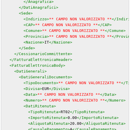
</Anagrafica>
</DatiAnagrafici>
<Sede>
<Indirizzo>
** CAMPO NON VALORIZZATO **
</Indir
<CAP>
** CAMPO NON VALORIZZATO **
</CAP>
<Comune>
** CAMPO NON VALORIZZATO **
</Comune>
<Provincia>
** CAMPO NON VALORIZZATO **
</Provi
<Nazione>
IT
</Nazione>
</Sede>
</CessionarioCommittente>
</FatturaElettronicaHeader>
<FatturaElettronicaBody>
<DatiGenerali>
<DatiGeneraliDocumento>
<TipoDocumento>
** CAMPO NON VALORIZZATO **
</T
<Divisa>
EUR
</Divisa>
<Data>
** CAMPO NON VALORIZZATO **
</Data>
<Numero>
** CAMPO NON VALORIZZATO **
</Numero>
<DatiRitenuta>
<TipoRitenuta>
RT02
</TipoRitenuta>
<ImportoRitenuta>
0.00
</ImportoRitenuta>
<AliquotaRitenuta>
20.00
</AliquotaRitenuta>
<CausalePagamento>
A
</CausalePagamento>