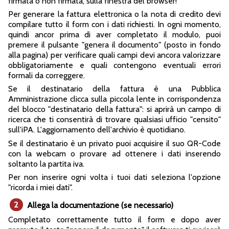
firmata o non firmata, sulla finestra del browser!
Per generare la fattura elettronica o la nota di credito devi
compilare tutto il form con i dati richiesti. In ogni momento,
quindi ancor prima di aver completato il modulo, puoi
premere il pulsante "genera il documento" (posto in fondo
alla pagina) per verificare quali campi devi ancora valorizzare
obbligatoriamente e quali contengono eventuali errori
formali da correggere.
Se il destinatario della fattura è una Pubblica
Amministrazione clicca sulla piccola lente in corrispondenza
del blocco "destinatario della fattura": si aprirà un campo di
ricerca che ti consentirà di trovare qualsiasi ufficio "censito"
sull'iPA. L'aggiornamento dell'archivio è quotidiano.
Se il destinatario è un privato puoi acquisire il suo QR-Code
con la webcam o provare ad ottenere i dati inserendo
soltanto la partita iva.
Per non inserire ogni volta i tuoi dati seleziona l'opzione
"ricorda i miei dati".
2
Allega la documentazione (se necessario)
Completato correttamente tutto il form e dopo aver