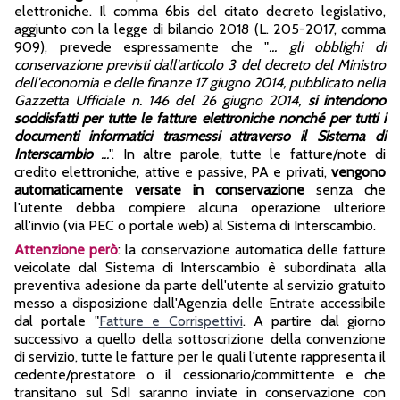
elettroniche. Il comma 6bis del citato decreto legislativo,
aggiunto con la legge di bilancio 2018 (L. 205-2017, comma
909), prevede espressamente che "
... gli obblighi di
conservazione previsti dall'articolo 3 del decreto del Ministro
dell'economia e delle finanze 17 giugno 2014, pubblicato nella
Gazzetta Ufficiale n. 146 del 26 giugno 2014,
si intendono
soddisfatti per tutte le fatture elettroniche nonché per tutti i
documenti informatici trasmessi attraverso il Sistema di
Interscambio
...
". In altre parole, tutte le fatture/note di
credito elettroniche, attive e passive, PA e privati,
vengono
automaticamente versate in conservazione
senza che
l'utente debba compiere alcuna operazione ulteriore
all'invio (via PEC o portale web) al Sistema di Interscambio.
Attenzione però
: la conservazione automatica delle fatture
veicolate dal Sistema di Interscambio è subordinata alla
preventiva adesione da parte dell'utente al servizio gratuito
messo a disposizione dall'Agenzia delle Entrate accessibile
dal portale "
Fatture e Corrispettivi
. A partire dal giorno
successivo a quello della sottoscrizione della convenzione
di servizio, tutte le fatture per le quali l'utente rappresenta il
cedente/prestatore o il cessionario/committente e che
transitano sul SdI saranno inviate in conservazione con