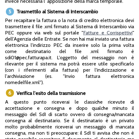
invece necessaria l’ apposizione della marca temporale.
5
Trasmettilo al Sistema di Interscambio
Per recapitare la fattura o la nota di credito elettronica devi
trasmettere il file .xml firmato al Sistema di Interscambio via
PEC oppure via web sul portale "
Fatture e Corrispettivi
"
dell'Agenzia delle Entrate. Se non hai mai inviato una fattura
elettronica l'indirizzo PEC da inserire solo la prima volta
come destinatario del file .xml firmato è
sdi01@pec.fatturapa.it. L'oggetto del messaggio non è
rilevante per il sistema ma potrà essere utile specificarlo
(con i riferimenti alla fattura) per l'indicizzazione e
l'archiviazione (es. "Invio fattura elettronica
nomedelfile.xml").
6
Verifica l'esito della trasmissione
A questo punto riceverai le classiche ricevute di
accettazione e consegna e dopo qualche minuto il
messaggio del SdI di scarto ovvero di consegna/mancata
consegna al destinatario. Se il destinatario è un privato
molto probabilmente riceverai un messaggio di mancata
consegna, ma non ti preoccupare: il SdI ti avvisa che non è