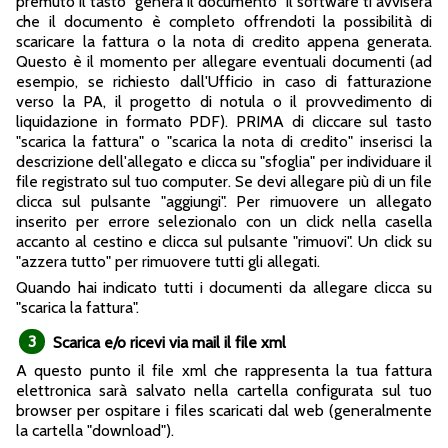
premuto il tasto "genera il documento" il software ti avviserà
che il documento è completo offrendoti la possibilità di
scaricare la fattura o la nota di credito appena generata.
Questo è il momento per allegare eventuali documenti (ad
esempio, se richiesto dall'Ufficio in caso di fatturazione
verso la PA, il progetto di notula o il provvedimento di
liquidazione in formato PDF). PRIMA di cliccare sul tasto
"scarica la fattura" o "scarica la nota di credito" inserisci la
descrizione dell'allegato e clicca su "sfoglia" per individuare il
file registrato sul tuo computer. Se devi allegare più di un file
clicca sul pulsante "aggiungi". Per rimuovere un allegato
inserito per errore selezionalo con un click nella casella
accanto al cestino e clicca sul pulsante "rimuovi". Un click su
"azzera tutto" per rimuovere tutti gli allegati.
Quando hai indicato tutti i documenti da allegare clicca su
"scarica la fattura".
3
Scarica e/o ricevi via mail il file xml
A questo punto il file xml che rappresenta la tua fattura
elettronica sarà salvato nella cartella configurata sul tuo
browser per ospitare i files scaricati dal web (generalmente
la cartella "download").