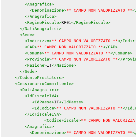
<Anagrafica>
<Denominazione>
** CAMPO NON VALORIZZATO **
<
</Anagrafica>
<RegimeFiscale>
RF01
</RegimeFiscale>
</DatiAnagrafici>
<Sede>
<Indirizzo>
** CAMPO NON VALORIZZATO **
</Indir
<CAP>
** CAMPO NON VALORIZZATO **
</CAP>
<Comune>
** CAMPO NON VALORIZZATO **
</Comune>
<Provincia>
** CAMPO NON VALORIZZATO **
</Provi
<Nazione>
IT
</Nazione>
</Sede>
</CedentePrestatore>
<CessionarioCommittente>
<DatiAnagrafici>
<IdFiscaleIVA>
<IdPaese>
IT
</IdPaese>
<IdCodice>
** CAMPO NON VALORIZZATO **
</IdC
</IdFiscaleIVA>
<CodiceFiscale>
** CAMPO NON VALORIZZA
<Anagrafica>
<Denominazione>
** CAMPO NON VALORIZZATO **
<