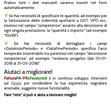
Pratico tutti i dati mancanti saranno inseriti nel form
automaticamente.
Se hai necessità di specificare le quantità, ad esempio per
la fatturazione delle indennità spettanti a GOT, VPO ecc.,
inserisci nel campo "competenze", accanto alla descrizione di
ogni singola prestazione, la "quantità x importo" (ad esempio
"10x98").
Se hai necessità di dettagliare i campi
<DataInizioPeriodo> e <DataFinePeriodo>, specifica l'arco
temporale inserendolo tra parentesi nel campo "descrizione
competenza", ad esempio "revisione progetto (dal 01-01-
2018 al 31-05-2018)".
Aiutaci a migliorare!
Fattura
PA
-
PR
ofessionisti
è in continuo sviluppo. Intervieni
sul
forum
per condividere la tua esperienza, segnalare
anomalie, suggerire nuove funzionalità.
Fare "rete" si può e aiuta a lavorare meglio!