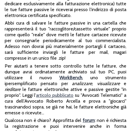
dedicare esclusivamente alla fatturazione elettronica) tutte
le tue fatture passive le riceverai presso l'indirizzo di posta
elettronica certificata specificato.
Abbi cura di salvare le fatture passive in una cartella che
rappresenterà il tuo "raccoglitore/cassetto virtuale" proprio
come quello "reale" dove metti le fatture cartacee ricevute
per consegnarle periodicamente al tuo commercialista.
Adesso non dovrai più materialmente portargli il cartaceo,
sarà sufficiente inviargli le fatture per mail, magari
compresse in un unico file .zip!
Per aiutarti a tenere sotto controllo tutte le fatture, che
dunque avrai ordinatamente archiviato sul tuo PC, puoi
utilizzare il nuovo
WorkBench
, uno strumento
ipersemplificato pensato per
analizzare
,
visualizzare
e
rieditare
le fatture elettroniche attive e passive gestite "in
proprio". Leggi l'
articolo pubblicato
su "Avvocati Telematici" a
cura dell'Avvocato Roberto Arcella e prova a "giocarci"
trascinandoci sopra, se già ne hai, le fatture elettroniche già
emesse o ricevute...
Qualcosa non è chiaro? Approfitta del
forum
: non è richiesta
la registrazione e puoi intervenire anche in forma