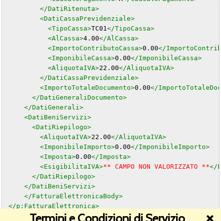
</DatiRitenuta>
<DatiCassaPrevidenziale>
<TipoCassa>
TC01
</TipoCassa>
<AlCassa>
4.00
</AlCassa>
<ImportoContributoCassa>
0.00
</ImportoContri
<ImponibileCassa>
0.00
</ImponibileCassa>
<AliquotaIVA>
22.00
</AliquotaIVA>
</DatiCassaPrevidenziale>
<ImportoTotaleDocumento>
0.00
</ImportoTotaleDo
</DatiGeneraliDocumento>
</DatiGenerali>
<DatiBeniServizi>
<DatiRiepilogo>
<AliquotaIVA>
22.00
</AliquotaIVA>
<ImponibileImporto>
0.00
</ImponibileImporto>
<Imposta>
0.00
</Imposta>
<EsigibilitaIVA>
** CAMPO NON VALORIZZATO **
</
</DatiRiepilogo>
</DatiBeniServizi>
</FatturaElettronicaBody>
</p:FatturaElettronica>
Termini e Condizioni di Servizio
❌