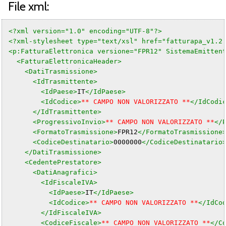
File xml:
<?xml version="1.0" encoding="UTF-8"?>
<?xml-stylesheet type="text/xsl" href="fatturapa_v1.2
<p:FatturaElettronica versione="FPR12" SistemaEmitten
<FatturaElettronicaHeader>
<DatiTrasmissione>
<IdTrasmittente>
<IdPaese>
IT
</IdPaese>
<IdCodice>
** CAMPO NON VALORIZZATO **
</IdCodi
</IdTrasmittente>
<ProgressivoInvio>
** CAMPO NON VALORIZZATO **
</
<FormatoTrasmissione>
FPR12
</FormatoTrasmissione
<CodiceDestinatario>
0000000
</CodiceDestinatario
</DatiTrasmissione>
<CedentePrestatore>
<DatiAnagrafici>
<IdFiscaleIVA>
<IdPaese>
IT
</IdPaese>
<IdCodice>
** CAMPO NON VALORIZZATO **
</IdCo
</IdFiscaleIVA>
<CodiceFiscale>
** CAMPO NON VALORIZZATO **
</C