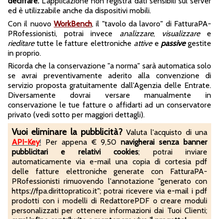
decifrare.
L'applicazione non registra dati sensibili sul server
ed è utilizzabile anche da dispositivi mobili.
Con il nuovo
WorkBench
, il "tavolo da lavoro" di FatturaPA-
PRofessionisti, potrai invece
analizzare
,
visualizzare
e
rieditare
tutte le fatture elettroniche
attive
e
passive
gestite
in proprio.
Ricorda che la conservazione "a norma" sarà automatica solo
se avrai preventivamente aderito alla convenzione di
servizio proposta gratuitamente dall'Agenzia delle Entrate.
Diversamente dovrai versare manualmente in
conservazione le tue fatture o affidarti ad un conservatore
privato (vedi sotto per maggiori dettagli).
Vuoi eliminare la pubblicità?
Valuta l'acquisto di una
API-Key
!
Per appena € 9,50
navigherai senza banner
pubblicitari e relativi cookies
; potrai inviare
automaticamente via e-mail una copia di cortesia pdf
delle fatture elettroniche generate con FatturaPA-
PRofessionisti rimuovendo l'annotazione "generato con
https://fpa.dirittopratico.it"; potrai ricevere via e-mail i pdf
prodotti con i modelli di RedattorePDF o creare moduli
personalizzati per ottenere informazioni dai Tuoi Clienti;